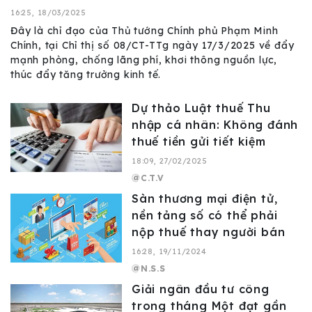
16:25, 18/03/2025
Đây là chỉ đạo của Thủ tướng Chính phủ Phạm Minh
Chính, tại Chỉ thị số 08/CT-TTg ngày 17/3/2025 về đẩy
mạnh phòng, chống lãng phí, khơi thông nguồn lực,
thúc đẩy tăng trưởng kinh tế.
Dự thảo Luật thuế Thu
nhập cá nhân: Không đánh
thuế tiền gửi tiết kiệm
18:09, 27/02/2025
C.T.V
Sàn thương mại điện tử,
nền tảng số có thể phải
nộp thuế thay người bán
16:28, 19/11/2024
N.S.S
Giải ngân đầu tư công
trong tháng Một đạt gần