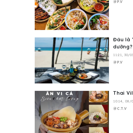
P.V
Đâu là 
dưỡng?
11:21, 30/
P.V
Thai Vi
10:14, 08/
C.T.V