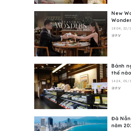
New Wor
Wonders
18:04, 22/
P.V
Bánh ng
thế nà
14:24, 05/
P.V
Đà Nẵng
năm 20