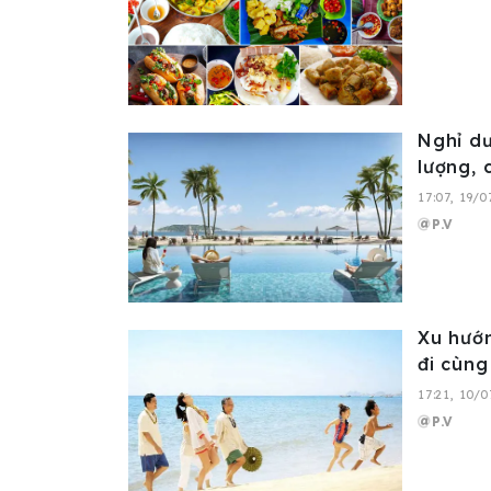
Nghỉ dư
lượng, 
17:07, 19/
P.V
Xu hướn
đi cùng
17:21, 10/
P.V