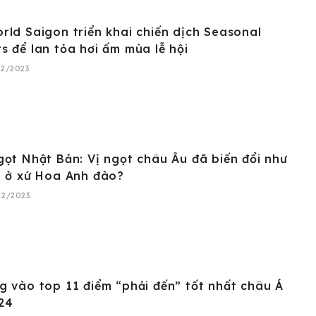
ld Saigon triển khai chiến dịch Seasonal
 để lan tỏa hơi ấm mùa lễ hội
12/2023
ọt Nhật Bản: Vị ngọt châu Âu đã biến đổi như
o ở xứ Hoa Anh đào?
12/2023
 vào top 11 điểm “phải đến” tốt nhất châu Á
24