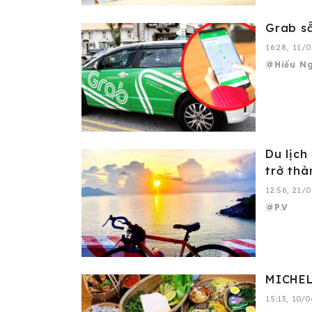
Grab sẵ
16:28, 11/
Hiếu N
Du lịch
trở thà
12:56, 21/
P.V
MICHEL
15:13, 10/