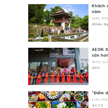
Khách q
năm
16:40, 07/
Hiếu N
AEON Xu
sàn hơ
08:55, 11/
P.V
"Điểm d
21:56, 27/
C.T.V