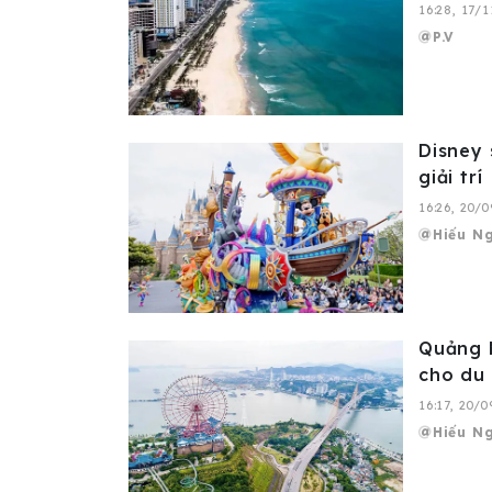
16:28, 17/
P.V
Disney 
giải trí
16:26, 20/
Hiếu N
Quảng N
cho du
16:17, 20/
Hiếu N