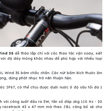
ind 3S
dễ tháo lắp chỉ với các thao tác vặn xoay, xiết
với độ dày mỏng khác nhau để phù hợp với nhiều loại
JBL Wind 3S bám chắc chắn. Các nút bấm kích thước lớn
ng, dừng phát nhạc trở nên thuận tiện.
c IP67, có thể chịu được dưới nước ở độ sâu tối đa 1
h với công suất đầu ra 5W, tần số đáp ứng 110 Hz - 20
ng racetrack 43 x 47 mm mà theo JBL công bố sẽ cho