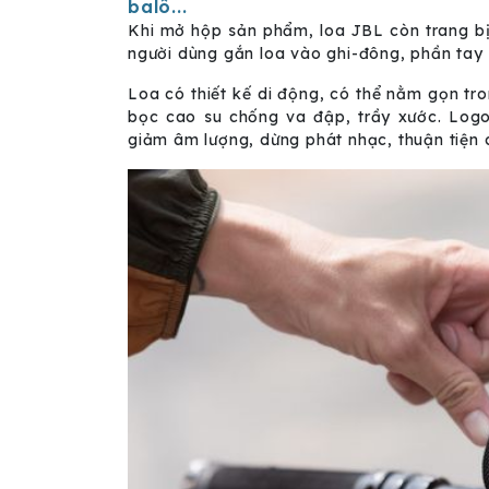
balô...
Khi mở hộp sản phẩm, loa JBL còn trang bị
người dùng gắn loa vào ghi-đông, phần tay 
Loa có thiết kế di động, có thể nằm gọn tr
bọc cao su chống va đập, trầy xước. Logo
giảm âm lượng, dừng phát nhạc, thuận tiện c