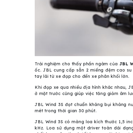
Trải nghiệm cho thấy phần ngàm của
JBL W
ốc. JBL cung cấp sẵn 2 miếng đệm cao su 
tay lái từ xe đạp cho đến xe phân khối lớn.
Khi đạp xe qua nhiều địa hình khác nhau, 
ở mặt trước cũng giúp việc tăng giảm âm lượ
JBL Wind 3S đạt chuẩn kháng bụi kháng nướ
mét trong thời gian 30 phút.
JBL Wind 3S có màng loa kích thước 1,5 inc
kHz. Loa sử dụng một driver toàn dải dạ