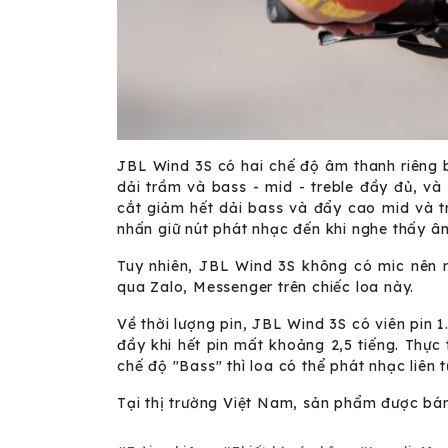
JBL Wind 3S có hai chế độ âm thanh riêng b
dải trầm và bass - mid - treble đầy đủ, và 
cắt giảm hết dải bass và đẩy cao mid và t
nhấn giữ nút phát nhạc đến khi nghe thấy â
Tuy nhiên, JBL Wind 3S không có mic nên 
qua Zalo, Messenger trên chiếc loa này.
Về thời lượng pin, JBL Wind 3S có viên pin 1
đầy khi hết pin mất khoảng 2,5 tiếng. Thực
chế độ "Bass" thì loa có thể phát nhạc liên
Tại thị trường Việt Nam, sản phẩm được bán 