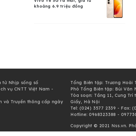
Vivo Y6 5G ra mắt, giá từ
khoảng 6.9 triệu đồng
n tử Nhịp sống số
Tổng Biên tập: Trương Hoài 
ịch vụ CNTT Việt Nam -
Phó Tổng Biên tập: Bùi Văn 
Tòa soạn: Tầng 11, Cung Trí
n và Truyền thông cấp ngày
Giấy, Hà Nội
Tel: (024) 3577 2339 - Fax: 
Hotline: 0968323388 - 0977
Copyright © 2021 Nss.vn. P