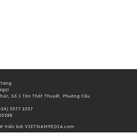
Trang
Ngợi
 thức, Số 1 Tôn Thất Thuyết, Phường Cầu
(024) 3577 2337
303388
hát triển bởi VIETNAMPEDIA.com