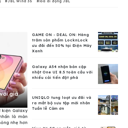
g
JBL Wind 3S
loa di động JBL
GAME ON - DEAL ON: Hàng
trăm sản phẩm LocknLock
ưu đãi đến 50% tại Điện Máy
Xanh
Galaxy A54 nhận bản cập
nhật One UI 8.5 toàn cầu với
nhiều cải tiến đột phá
với giá
UNIQLO tung loạt ưu đãi và
ra mắt bộ sưu tập mới nhân
Tuần lễ Cảm ơn
ự kiện Galaxy
nhấn là màn
mỏng nhẹ hơn