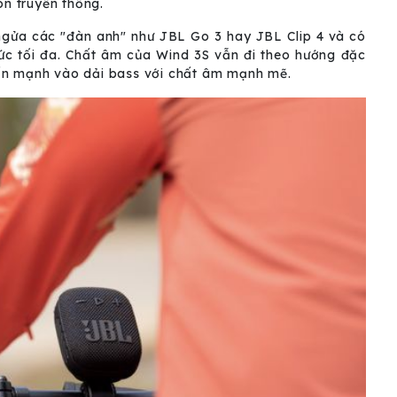
òn truyền thống.
ngửa các "đàn anh" như JBL Go 3 hay JBL Clip 4 và có
ức tối đa. Chất âm của Wind 3S vẫn đi theo hướng đặc
ấn mạnh vào dải bass với chất âm mạnh mẽ.