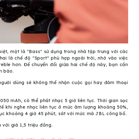
iệt, một là "Bass" sử dụng trong nhà tập trung với các
hai là chế độ "Sport" phù hợp ngoài trời, nhờ vào việc
reble hơn. Để chuyển đổi giữa hai chế độ này, bạn cần
m báo.
người dùng sẽ không thể nhận cuộc gọi hay đàm thoại
.050 mAh, có thể phát nhạc 5 giờ liên tục. Thời gian sạc
 tế khi nghe nhạc liên tục ở mức âm lượng khoảng 50%,
 tục khoảng 4 giờ 45 phút, sát với mức mà JBL công bố.
với giá 1,5 triệu đồng.