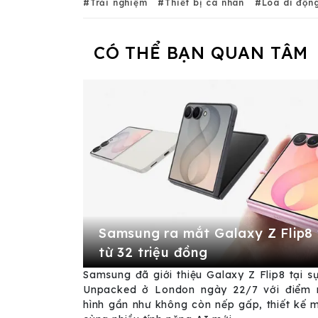
Trải nghiệm
Thiết bị cá nhân
Loa di độn
CÓ THỂ BẠN QUAN TÂM
Samsung ra mắt Galaxy Z Flip8 
từ 32 triệu đồng
Samsung đã giới thiệu Galaxy Z Flip8 tại s
Unpacked ở London ngày 22/7 với điểm 
hình gần như không còn nếp gấp, thiết kế 