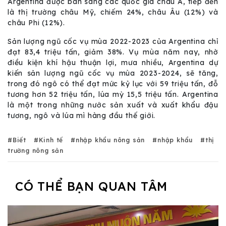
Argentina được bán sang các quốc gia châu Á, tiếp đến
là thị trường châu Mỹ, chiếm 24%, châu Âu (12%) và
châu Phi (12%).
Sản lượng ngũ cốc vụ mùa 2022-2023 của Argentina chỉ
đạt 83,4 triệu tấn, giảm 38%. Vụ mùa năm nay, nhờ
điều kiện khí hậu thuận lợi, mưa nhiều, Argentina dự
kiến sản lượng ngũ cốc vụ mùa 2023-2024, sẽ tăng,
trong đó ngô có thể đạt mức kỷ lục với 59 triệu tấn, đỗ
tương hơn 52 triệu tấn, lúa mỳ 15,5 triệu tấn. Argentina
là một trong những nước sản xuất và xuất khẩu đậu
tương, ngô và lúa mì hàng đầu thế giới.
Biết
Kinh tế
nhập khẩu nông sản
nhập khẩu
thị
trường nông sản
CÓ THỂ BẠN QUAN TÂM