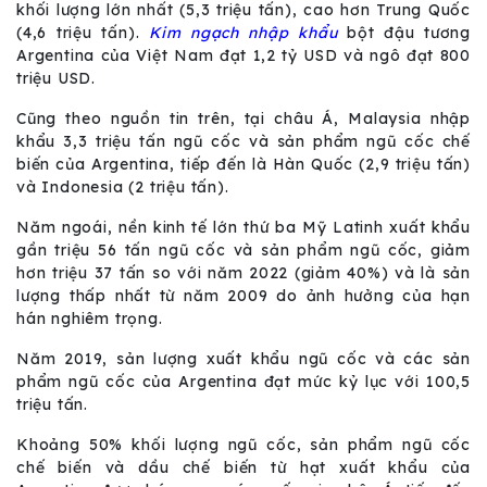
khối lượng lớn nhất (5,3 triệu tấn), cao hơn Trung Quốc
(4,6 triệu tấn).
Kim ngạch nhập khẩu
bột đậu tương
Argentina của Việt Nam đạt 1,2 tỷ USD và ngô đạt 800
triệu USD.
Cũng theo nguồn tin trên, tại châu Á, Malaysia nhập
khẩu 3,3 triệu tấn ngũ cốc và sản phẩm ngũ cốc chế
biến của Argentina, tiếp đến là Hàn Quốc (2,9 triệu tấn)
và Indonesia (2 triệu tấn).
Năm ngoái, nền kinh tế lớn thứ ba Mỹ Latinh xuất khẩu
gần triệu 56 tấn ngũ cốc và sản phẩm ngũ cốc, giảm
hơn triệu 37 tấn so với năm 2022 (giảm 40%) và là sản
lượng thấp nhất từ năm 2009 do ảnh hưởng của hạn
hán nghiêm trọng.
Năm 2019, sản lượng xuất khẩu ngũ cốc và các sản
phẩm ngũ cốc của Argentina đạt mức kỷ lục với 100,5
triệu tấn.
Khoảng 50% khối lượng ngũ cốc, sản phẩm ngũ cốc
chế biến và dầu chế biến từ hạt xuất khẩu của