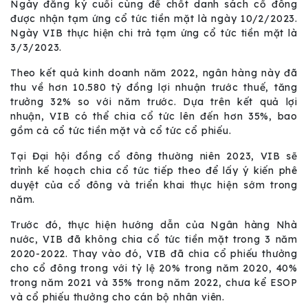
Ngày đăng ký cuối cùng để chốt danh sách cổ đông
được nhận tạm ứng cổ tức tiền mặt là ngày 10/2/2023.
Ngày VIB thực hiện chi trả tạm ứng cổ tức tiền mặt là
3/3/2023.
Theo kết quả kinh doanh năm 2022, ngân hàng này đã
thu về hơn 10.580 tỷ đồng lợi nhuận trước thuế, tăng
trưởng 32% so với năm trước. Dựa trên kết quả lợi
nhuận, VIB có thể chia cổ tức lên đến hơn 35%, bao
gồm cả cổ tức tiền mặt và cổ tức cổ phiếu.
Tại Đại hội đồng cổ đông thường niên 2023, VIB sẽ
trình kế hoạch chia cổ tức tiếp theo để lấy ý kiến phê
duyệt của cổ đông và triển khai thực hiện sớm trong
năm.
Trước đó, thực hiện hướng dẫn của Ngân hàng Nhà
nước, VIB đã không chia cổ tức tiền mặt trong 3 năm
2020-2022. Thay vào đó, VIB đã chia cổ phiếu thưởng
cho cổ đông trong với tỷ lệ 20% trong năm 2020, 40%
trong năm 2021 và 35% trong năm 2022, chưa kể ESOP
và cổ phiếu thưởng cho cán bộ nhân viên.