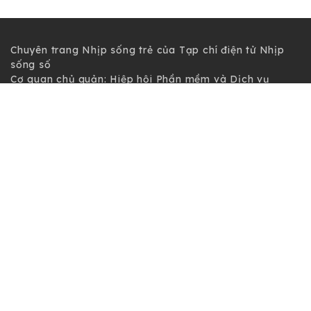
Chuyên trang Nhịp sống trẻ của Tạp chí điện tử Nhịp
sống số
Cơ quan chủ quản: Hiệp hội Phần mềm và Dịch vụ
CNTT Việt Nam - Vinasa.
Giấy phép số 197/GP-BTTTT do Bộ Thông tin và Truyền
thông cấp ngày 19/04/2016.
Tổng Biên tập: Trương Hoài Trang
Phó Tổng Biên tập: Bùi Văn Ngợi
Tòa soạn: Tầng 11, Cung Trí thức, Số 1 Tôn Thất Thuyết,
Phường Cầu Giấy, Hà Nội
Tel: (024) 3577 2339 - Fax: (024) 3577 2337
Hotline: 0968323388 - 0977303388
Copyright © 2021 Nss.vn. Phát triển bởi
VIETNAMPEDIA.com