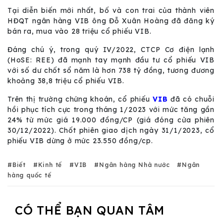
Tại diễn biến mới nhất, bố và con trai của thành viên
HĐQT ngân hàng VIB ông Đỗ Xuân Hoàng đã đăng ký
bán ra, mua vào 28 triệu cổ phiếu VIB.
Đáng chú ý, trong quý IV/2022, CTCP Cơ điện lạnh
(HoSE: REE) đã mạnh tay mạnh đầu tư cổ phiếu VIB
với số dư chốt sổ năm là hơn 738 tỷ đồng, tương đương
khoảng 38,8 triệu cổ phiếu VIB.
Trên thị trường chứng khoán, cổ phiếu
VIB
đã có chuỗi
hồi phục tích cực trong tháng 1/2023 với mức tăng gần
24% từ mức giá 19.000 đồng/CP (giá đóng cửa phiên
30/12/2022). Chốt phiên giao dịch ngày 31/1/2023, cổ
phiếu VIB dừng ở mức 23.550 đồng/cp.
Biết
Kinh tế
VIB
Ngân hàng Nhà nước
Ngân
hàng quốc tế
CÓ THỂ BẠN QUAN TÂM