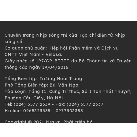
Chuyên trang Nhịp sống trẻ của Tạp chí điện tử Nhịp
sống số
Cơ quan chủ quản: Hiệp hội Phần mềm và Dịch vụ
CNTT Việt Nam - Vinasa.
Giấy phép số 197/GP-BTTTT do Bộ Thông tin và Truyền
thông cấp ngày 19/04/2016.
Tổng Biên tập: Trương Hoài Trang
Phó Tổng Biên tập: Bùi Văn Ngợi
Tòa soạn: Tầng 11, Cung Trí thức, Số 1 Tôn Thất Thuyết,
Phường Cầu Giấy, Hà Nội
Tel: (024) 3577 2339 - Fax: (024) 3577 2337
Hotline: 0968323388 - 0977303388
Copyright © 2021 Nss.vn. Phát triển bởi
VIETNAMPEDIA.com